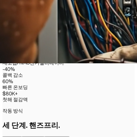
기술자 시점 라이브
제조업
HVAC
전기
엘리베이터
-
40
%
콜백 감소
60
%
빠른 온보딩
$
80
K+
첫해 절감액
작동 방식
세 단계. 핸즈프리.